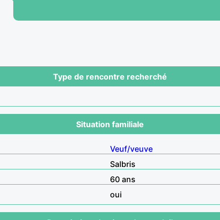
Type de rencontre recherché
Situation familiale
Veuf/veuve
Salbris
60 ans
oui