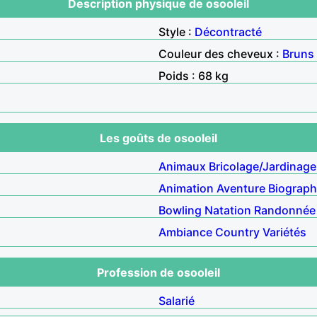
Description physique de osooleil
Style :
Décontracté
Couleur des cheveux :
Bruns
Poids : 68 kg
Les goûts de osooleil
Animaux
Bricolage/Jardinage
Animation
Aventure
Biograph
Bowling
Natation
Randonnée
Ambiance
Country
Variétés
Profession de osooleil
Salarié