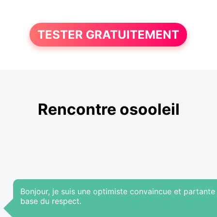
TESTER GRATUITEMENT
Rencontre osooleil
Bonjour, je suis une optimiste convaincue et partante
base du respect.