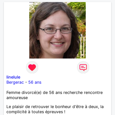
linelule
Bergerac
-
56 ans
Femme divorcé(e) de 56 ans recherche rencontre
amoureuse
Le plaisir de retrouver le bonheur d'être à deux, la
complicité à toutes épreuves !