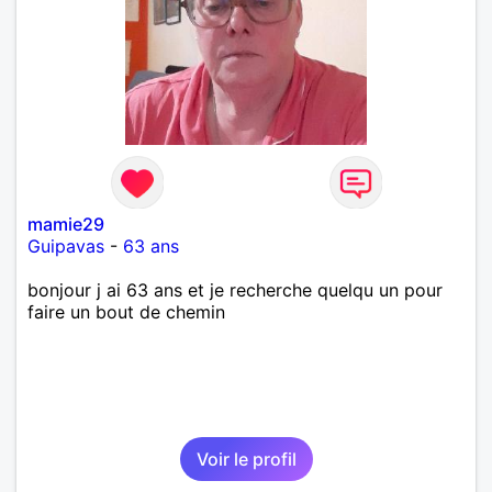
mamie29
Guipavas
-
63 ans
bonjour j ai 63 ans et je recherche quelqu un pour
faire un bout de chemin
Voir le profil