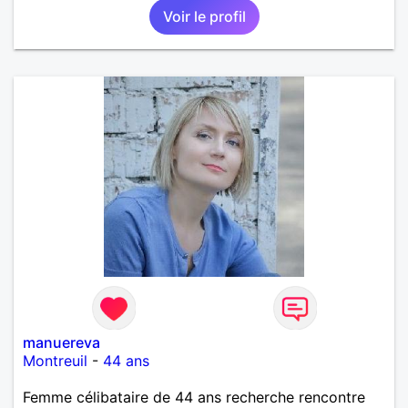
Voir le profil
manquerais pas de vous répondre et ce sera avec
plaisir.
manuereva
Montreuil
-
44 ans
Femme célibataire de 44 ans recherche rencontre