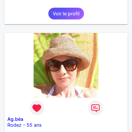
Voir le profil
Ag.béa
Rodez
-
55 ans