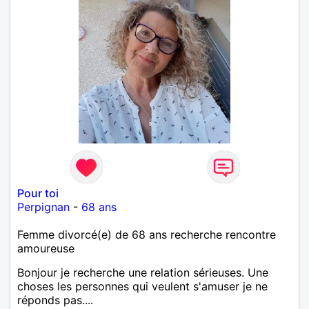
Pour toi
Perpignan
-
68 ans
Femme divorcé(e) de 68 ans recherche rencontre
amoureuse
Bonjour je recherche une relation sérieuses. Une
choses les personnes qui veulent s'amuser je ne
réponds pas....