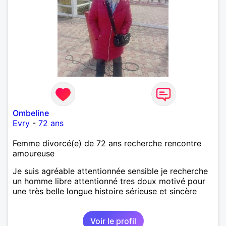
Ombeline
Evry
-
72 ans
Femme divorcé(e) de 72 ans recherche rencontre
amoureuse
Je suis agréable attentionnée sensible je recherche
un homme libre attentionné tres doux motivé pour
une très belle longue histoire sérieuse et sincère
Voir le profil