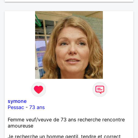
symone
Pessac
-
73 ans
Femme veuf/veuve de 73 ans recherche rencontre
amoureuse
Je recherche un homme gentil, tendre et correct