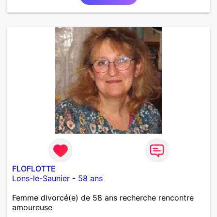
FLOFLOTTE
Lons-le-Saunier
-
58 ans
Femme divorcé(e) de 58 ans recherche rencontre
amoureuse