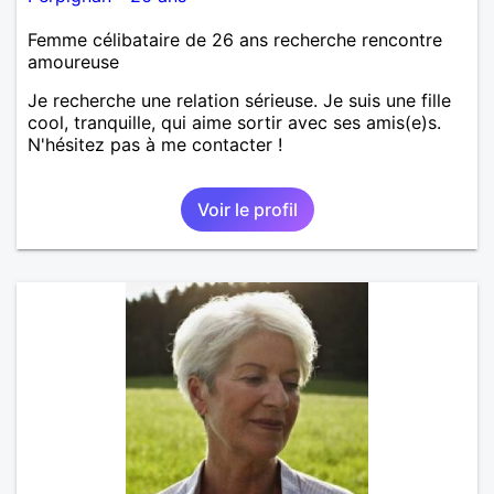
Femme célibataire de 26 ans recherche rencontre
amoureuse
Je recherche une relation sérieuse. Je suis une fille
cool, tranquille, qui aime sortir avec ses amis(e)s.
N'hésitez pas à me contacter !
Voir le profil