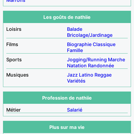
Les goûts de nathiie
Loisirs
Balade
Bricolage/Jardinage
Films
Biographie
Classique
Famille
Sports
Jogging/Running
Marche
Natation
Randonnée
Musiques
Jazz
Latino
Reggae
Variétés
Profession de nathiie
Métier
Salarié
Plus sur ma vie