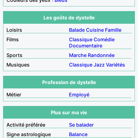
Les goûts de dystelle
Loisirs
Balade
Cuisine
Famille
Films
Classique
Comédie
Documentaire
Sports
Marche
Randonnée
Musiques
Classique
Jazz
Variétés
Profession de dystelle
Métier
Employé
Plus sur ma vie
Activité préférée
Se balader
Signe astrologique
Balance