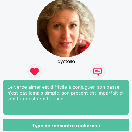
dystelle
Le verbe aimer est difficile à conjuguer, son passé
n'est pas jamais simple, son présent est imparfait et
son futur est conditionnel.
Type de rencontre recherché