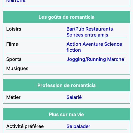
Les goûts de romanticia
Loisirs
Bar/Pub
Restaurants
Soirées entre amis
Films
Action
Aventure
Science
fiction
Sports
Jogging/Running
Marche
Musiques
Profession de romanticia
Métier
Salarié
Plus sur ma vie
Activité préférée
Se balader