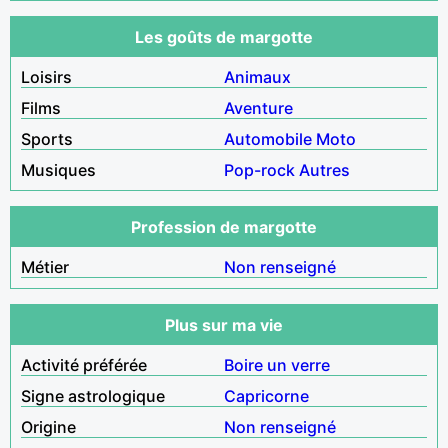
Les goûts de margotte
Loisirs
Animaux
Films
Aventure
Sports
Automobile
Moto
Musiques
Pop-rock
Autres
Profession de margotte
Métier
Non renseigné
Plus sur ma vie
Activité préférée
Boire un verre
Signe astrologique
Capricorne
Origine
Non renseigné