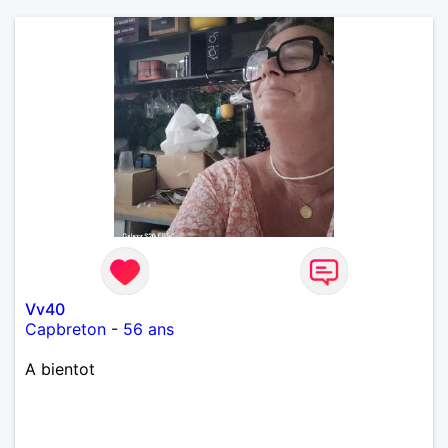
Vv40
Capbreton
-
56 ans
A bientot