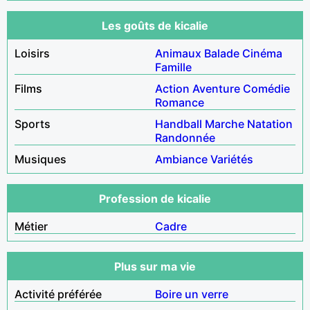
Les goûts de kicalie
Loisirs
Animaux
Balade
Cinéma
Famille
Films
Action
Aventure
Comédie
Romance
Sports
Handball
Marche
Natation
Randonnée
Musiques
Ambiance
Variétés
Profession de kicalie
Métier
Cadre
Plus sur ma vie
Activité préférée
Boire un verre