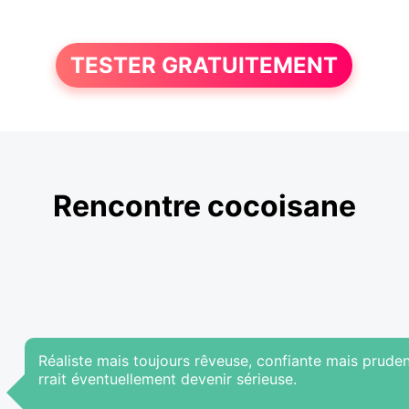
TESTER GRATUITEMENT
Rencontre cocoisane
Réaliste mais toujours rêveuse, confiante mais prude
rrait éventuellement devenir sérieuse.