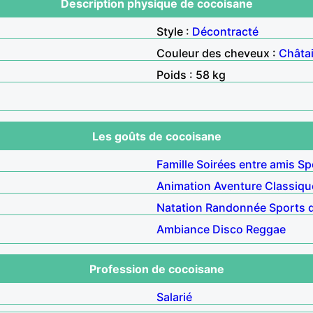
Description physique de cocoisane
Style :
Décontracté
Couleur des cheveux :
Châta
Poids : 58 kg
Les goûts de cocoisane
Famille
Soirées entre amis
Sp
Animation
Aventure
Classiqu
Natation
Randonnée
Sports d
Ambiance
Disco
Reggae
Profession de cocoisane
Salarié