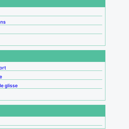
ins
ort
e
e glisse