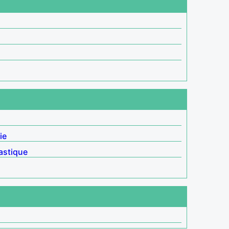
ie
stique