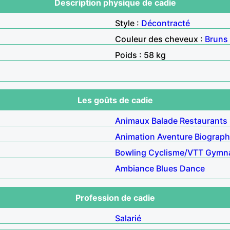
Description physique de cadie
Style :
Décontracté
Couleur des cheveux :
Bruns
Poids : 58 kg
Les goûts de cadie
Animaux
Balade
Restaurants
Animation
Aventure
Biograph
Bowling
Cyclisme/VTT
Gymna
Ambiance
Blues
Dance
Profession de cadie
Salarié