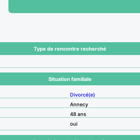
Type de rencontre recherché
Situation familiale
Divorcé(e)
Annecy
48 ans
oui