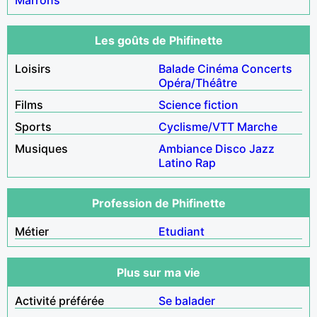
Les goûts de Phifinette
Loisirs
Balade
Cinéma
Concerts
Opéra/Théâtre
Films
Science fiction
Sports
Cyclisme/VTT
Marche
Musiques
Ambiance
Disco
Jazz
Latino
Rap
Profession de Phifinette
Métier
Etudiant
Plus sur ma vie
Activité préférée
Se balader