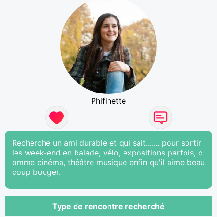
Phifinette
Recherche un ami durable et qui sait....... pour sortir
les week-end en balade, vélo, expositions parfois, c
omme cinéma, théâtre musique enfin qu'il aime beau
coup bouger.
Type de rencontre recherché