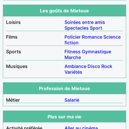
Les goûts de Mietoue
Loisirs
Soirées entre amis
Spectacles
Sport
Films
Policier
Romance
Science
fiction
Sports
Fitness
Gymnastique
Marche
Musiques
Ambiance
Disco
Rock
Variétés
Profession de Mietoue
Métier
Salarié
Plus sur ma vie
Activité préférée
Aller au cinéma