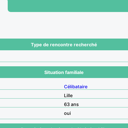
Type de rencontre recherché
Situation familiale
Célibataire
Lille
63 ans
oui