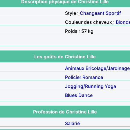
Description physique de Christine Lille
Style :
Changeant
Sportif
Couleur des cheveux :
Blond
Poids : 57 kg
Les goûts de Christine Lille
Animaux
Bricolage/Jardinage
Policier
Romance
Jogging/Running
Yoga
Blues
Dance
Profession de Christine Lille
Salarié