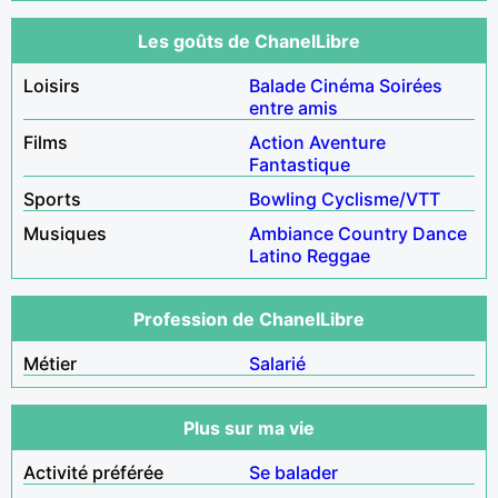
Les goûts de ChanelLibre
Loisirs
Balade
Cinéma
Soirées
entre amis
Films
Action
Aventure
Fantastique
Sports
Bowling
Cyclisme/VTT
Musiques
Ambiance
Country
Dance
Latino
Reggae
Profession de ChanelLibre
Métier
Salarié
Plus sur ma vie
Activité préférée
Se balader