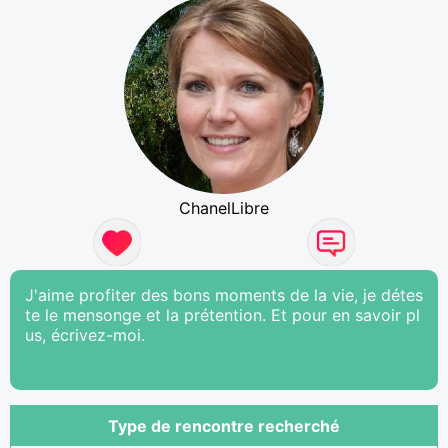
ChanelLibre
J'aime profiter des bons moments de la vie, je détes
te le mensonge et la prétention. Et pour en savoir pl
us, écrivez-moi.
Type de rencontre recherché