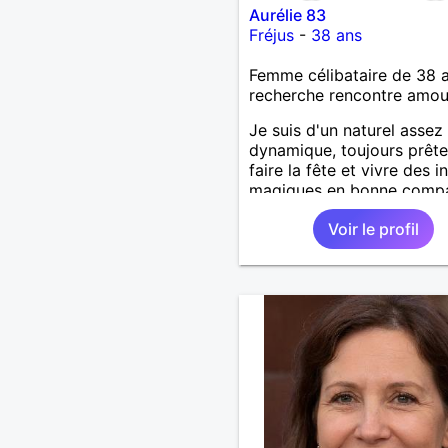
Aurélie 83
Fréjus
-
38 ans
Femme célibataire de 38 
recherche rencontre amo
Je suis d'un naturel assez
dynamique, toujours prête
faire la fête et vivre des i
magiques en bonne compa
ciné, resto, bar-pub, ou u
Voir le profil
bonne soirée en duo.