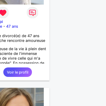
pi
re
-
47 ans
divorcé(e) de 47 ans
che rencontre amoureuse
use de la vie à plein dent
sciente de l'immense
 de vivre celle qui m'a
onnée". En possession de
 ses facultés mentales et
Voir le profil
ues. Célibataire mais pas
ire, je mène une vie bien
e. Je ne suis pas sur ce
ar dépit, ni en tant que
entatrice de la Femme
ée Mal dans sa peau. A
t.