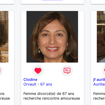
Clodine
jf auri
Orvault
-
67 ans
Aurilla
ans
Femme divorcé(e) de 67 ans
Femme 
ureuse
recherche rencontre amoureuse
recher