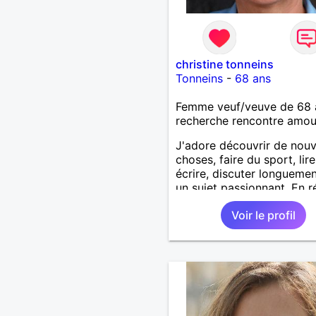
christine tonneins
Tonneins
-
68 ans
Femme veuf/veuve de 68 
recherche rencontre amo
J'adore découvrir de nouv
choses, faire du sport, lire
écrire, discuter longuemen
un sujet passionnant. En 
profiter de la vie, tout
Voir le profil
simplement!