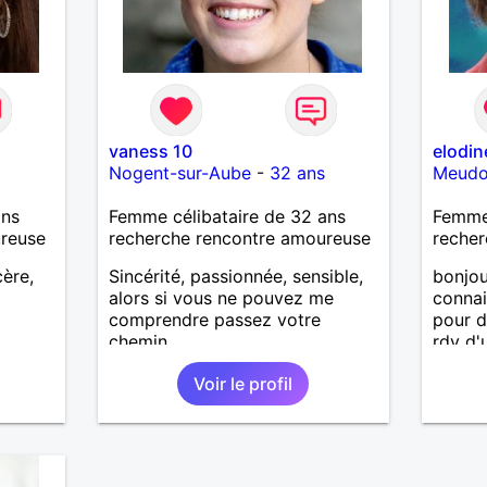
vaness 10
elodin
Nogent-sur-Aube
-
32 ans
Meud
ans
Femme célibataire de 32 ans
Femme
ureuse
recherche rencontre amoureuse
recher
ère,
Sincérité, passionnée, sensible,
bonjour
alors si vous ne pouvez me
conna
comprendre passez votre
pour d
chemin.
rdv d'
menteu
Voir le profil