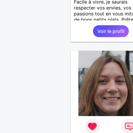
Facile à vivre, je saurais
respecter vos envies, vos
passions tout en vous mi
de bons petits plats. Prêt
vivre auprès d'un homme 
Voir le profil
sincère généreux et affect