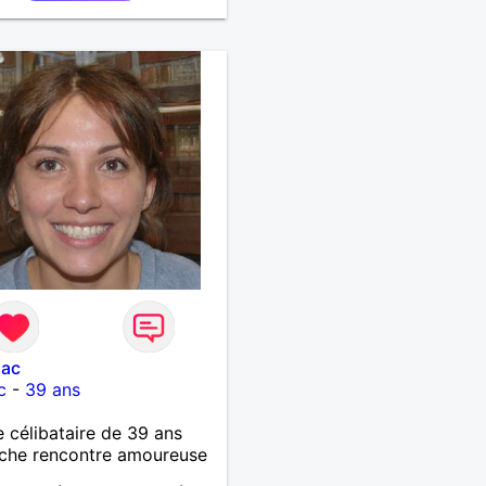
llac
c
-
39 ans
célibataire de 39 ans
che rencontre amoureuse