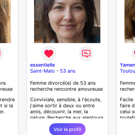
essentielle
Yame
Saint-Malo
-
53 ans
Toulo
ans
Femme divorcé(e) de 53 ans
Femme 
ureuse
recherche rencontre amoureuse
recher
prendre
Conviviale, sensible, à l'écoute,
Facile 
 si la
j'aime sortir à deux ou entre
faire 
er.
amis, découvrir, la mer, la
celui 
nature. Recherche aux alentours
toutef
de Saint-Malo
Voir le profil