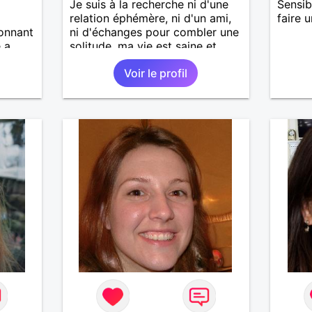
Je suis à la recherche ni d'une
Sensib
relation éphémère, ni d'un ami,
faire 
tonnant
ni d'échanges pour combler une
e a
solitude, ma vie est saine et
franc,
équilibrée avec un travail, des
Voir le profil
ueux...
amis, et des loisirs. Je souhaite
simplement rencontrer un
homme de la région de Orvault
qui recherche une relation
sérieuse !