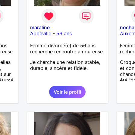
maraline
nocha
Abbeville
-
56 ans
Auxer
ans
Femme divorcé(e) de 56 ans
Femme 
ureuse
recherche rencontre amoureuse
recher
elles
Je cherche une relation stable,
Croque
,
durable, sincère et fidèle.
et con
t sur
chance
résumé,
été "d
toutes
Voir le profil
physiq
solita
rempli
site p
représ
Divorc
bientô