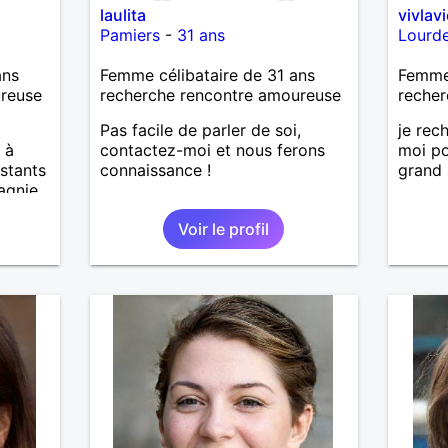
laulita
vivlavi
Pamiers
-
31 ans
Lourd
ans
Femme célibataire de 31 ans
Femme 
ureuse
recherche rencontre amoureuse
recher
Pas facile de parler de soi,
je rec
 à
contactez-moi et nous ferons
moi po
nstants
connaissance !
grand
gnie,
ne
Voir le profil