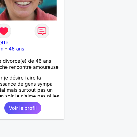
ette
on
-
46 ans
 divorcé(e) de 46 ans
che rencontre amoureuse
 je désire faire la
issance de gens sympa
ial mais surtout pas un
un soir je n'aime pas ni les
rs ni les pervers.
Voir le profil