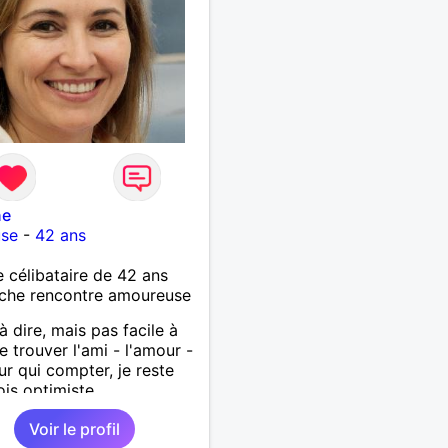
ne
use
-
42 ans
célibataire de 42 ans
che rencontre amoureuse
à dire, mais pas facile à
de trouver l'ami - l'amour -
sur qui compter, je reste
ois optimiste.
Voir le profil