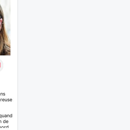
ans
ureuse
 quand
n de
bord