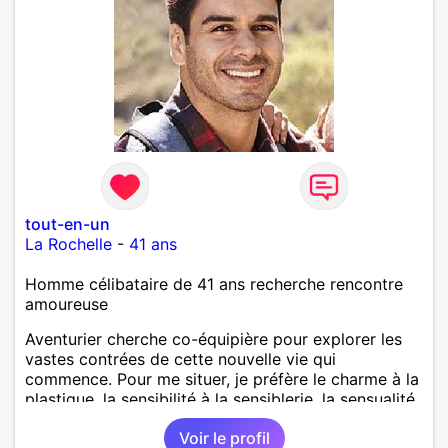
tout-en-un
La Rochelle
-
41 ans
Homme célibataire de 41 ans recherche rencontre
amoureuse
Aventurier cherche co-équipière pour explorer les
vastes contrées de cette nouvelle vie qui
commence. Pour me situer, je préfère le charme à la
plastique, la sensibilité à la sensiblerie, la sensualité
à la vulgarité, l'intelligence à la bêtise, la tolérance à
Voir le profil
la rigidité, la complicité à l'indépendance égoïste, le