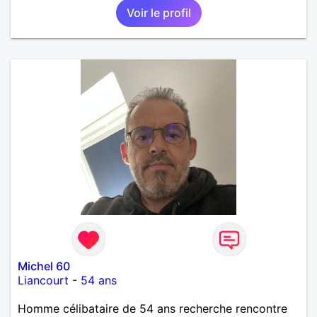
Voir le profil
Michel 60
Liancourt
-
54 ans
Homme célibataire de 54 ans recherche rencontre