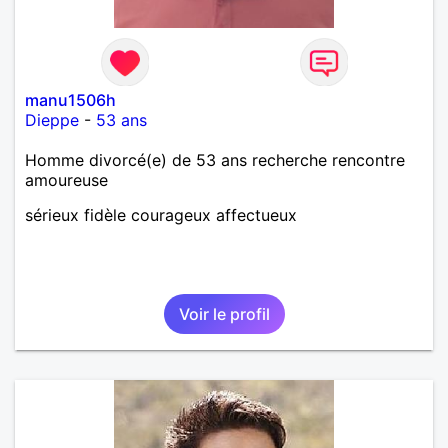
manu1506h
Dieppe
-
53 ans
Homme divorcé(e) de 53 ans recherche rencontre
amoureuse
sérieux fidèle courageux affectueux
Voir le profil