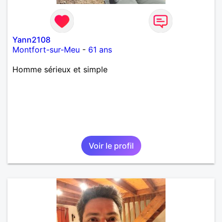
Yann2108
Montfort-sur-Meu
-
61 ans
Homme sérieux et simple
Voir le profil