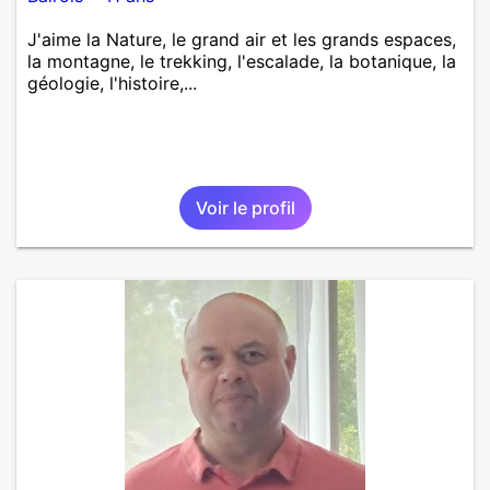
J'aime la Nature, le grand air et les grands espaces,
la montagne, le trekking, l'escalade, la botanique, la
géologie, l'histoire,...
Voir le profil