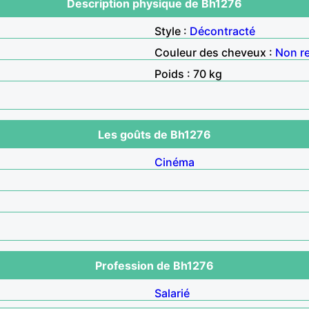
Description physique de Bh1276
Style :
Décontracté
Couleur des cheveux :
Non r
Poids : 70 kg
Les goûts de Bh1276
Cinéma
Profession de Bh1276
Salarié