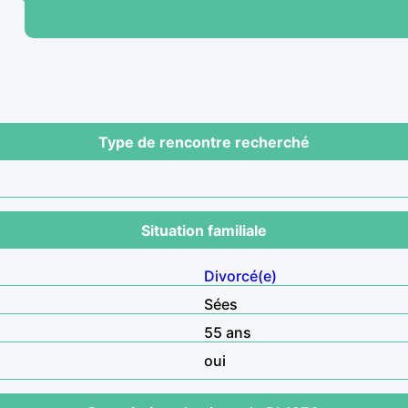
Type de rencontre recherché
Situation familiale
Divorcé(e)
Sées
55 ans
oui