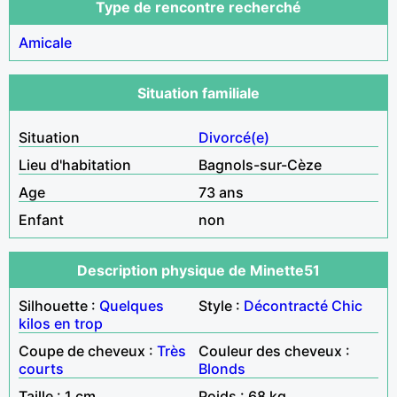
Type de rencontre recherché
Amicale
Situation familiale
Situation
Divorcé(e)
Lieu d'habitation
Bagnols-sur-Cèze
Age
73 ans
Enfant
non
Description physique de Minette51
Silhouette :
Quelques
Style :
Décontracté
Chic
kilos en trop
Coupe de cheveux :
Très
Couleur des cheveux :
courts
Blonds
Taille : 1 cm
Poids : 68 kg