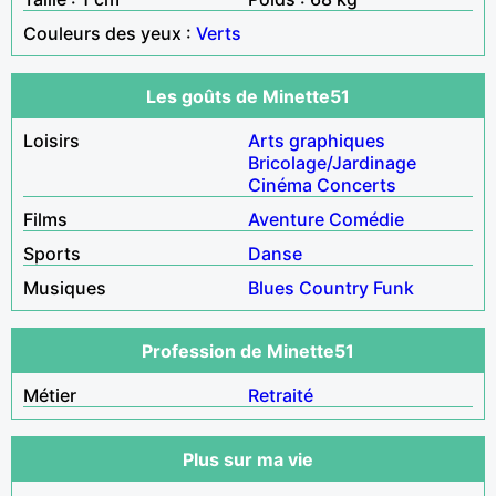
Couleurs des yeux :
Verts
Les goûts de Minette51
Loisirs
Arts graphiques
Bricolage/Jardinage
Cinéma
Concerts
Films
Aventure
Comédie
Sports
Danse
Musiques
Blues
Country
Funk
Profession de Minette51
Métier
Retraité
Plus sur ma vie