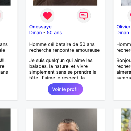
Onessaye
Olivie
Dinan
-
50 ans
Dinan
ans
Homme célibataire de 50 ans
Homme
ale
recherche rencontre amoureuse
recher
!!!
Je suis quelq'un qui aime les
Bonjou
ire
balades, la nature, et vivre
recher
dans
simplement sans se prendre la
aimera
tête. J'aime le respect, la
sympat
sincérité et qu'on puisse
doux,u
Voir le profil
partager ensemble projet et un
reste e
bon bout de chemin, main dans
vos cl
la main.