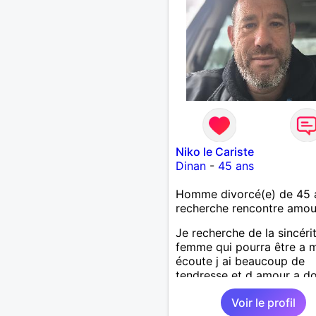
Niko le Cariste
Dinan
-
45 ans
Homme divorcé(e) de 45 
recherche rencontre amo
Je recherche de la sincéri
femme qui pourra être a 
écoute j ai beaucoup de
tendresse et d amour a do
Voir le profil