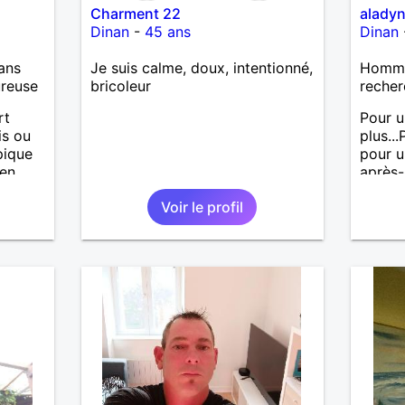
Charment 22
alady
Dinan
-
45 ans
Dinan
ans
Je suis calme, doux, intentionné,
Homme
ureuse
bricoleur
recher
rt
Pour u
is ou
plus..
pique
pour u
ien
après-
nuit s
Voir le profil
end, l
Mais a
connai