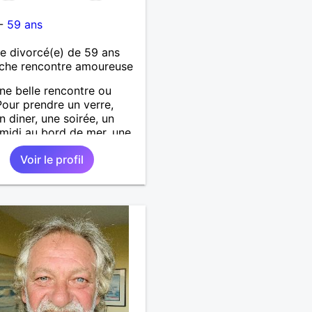
n
-
59 ans
 divorcé(e) de 59 ans
che rencontre amoureuse
ne belle rencontre ou
.Pour prendre un verre,
n diner, une soirée, un
midi au bord de mer, une
ous les étoiles, un week-
Voir le profil
es vacances, ou bien plus...
vant, faisons
ssance.