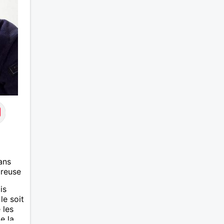
ans
ureuse
is
le soit
 les
e la