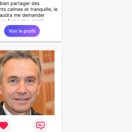
 bien partager des
s calmes et tranquille, le
 faudra me demander
on feras plus ample
ssance 🤟😉
Voir le profil