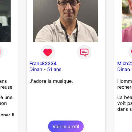
Franck2234
Mich2
Dinan
-
51 ans
Dinan
ans
J'adore la musique.
Homme
ureuse
recher
té une
La bea
mon
voit p
dans s
nner !!
Voir le profil