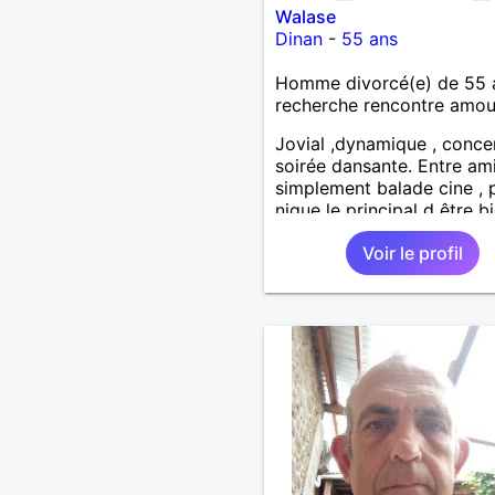
Walase
Dinan
-
55 ans
Homme divorcé(e) de 55 
recherche rencontre amo
Jovial ,dynamique , conce
soirée dansante. Entre am
simplement balade cine , 
nique le principal d être b
ensemble
Voir le profil