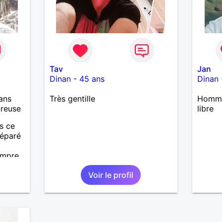
Tav
Jan
Dinan
-
45 ans
Dinan
ans
Très gentille
Homme
ureuse
libre
s ce
séparé
ompre
.
Voir le profil