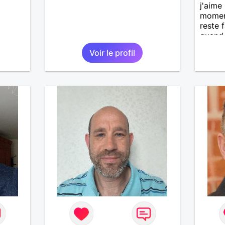
j'aime
moment
reste
quand 
connai
Voir le profil