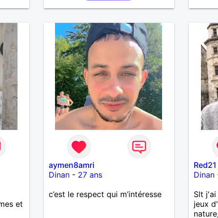
aymen8amri
Red21
Dinan
-
27 ans
Dinan
c’est le respect qui m’intéresse
Slt j'a
mes et
jeux d
nature,