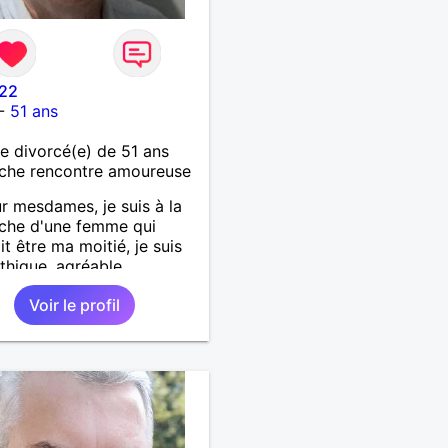
r22
-
51 ans
 divorcé(e) de 51 ans
che rencontre amoureuse
r mesdames, je suis à la
che d'une femme qui
it être ma moitié, je suis
hique, agréable,
ne bonne personne,le
Voir le profil
st à découvrir... Alors, à
aviers et à bientôt.