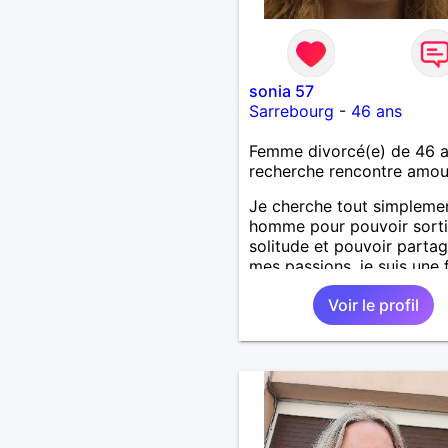
sonia 57
Sarrebourg
-
46 ans
Femme divorcé(e) de 46 
recherche rencontre amo
Je cherche tout simpleme
homme pour pouvoir sorti
solitude et pouvoir partag
mes passions, je suis un
simple, j'aime les gens si
Voir le profil
je déteste l'hypocrisie .