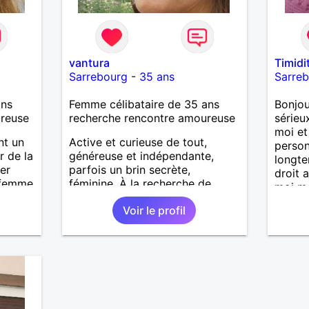
vantura
Timidi
Sarrebourg
-
35 ans
Sarre
ans
Femme célibataire de 35 ans
Bonjo
ureuse
recherche rencontre amoureuse
sérieu
moi et
nt un
Active et curieuse de tout,
person
r de la
généreuse et indépendante,
longte
er
parfois un brin secrète,
droit 
e femme
féminine. À la recherche de
moi m
ncères
complicités amicales, de fous
Voir le profil
rires partagés et de moments
simples.