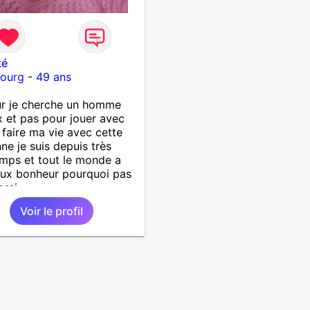
té
bourg
-
49 ans
ur je cherche un homme
x et pas pour jouer avec
 faire ma vie avec cette
ne je suis depuis très
mps et tout le monde a
aux bonheur pourquoi pas
erci
Voir le profil