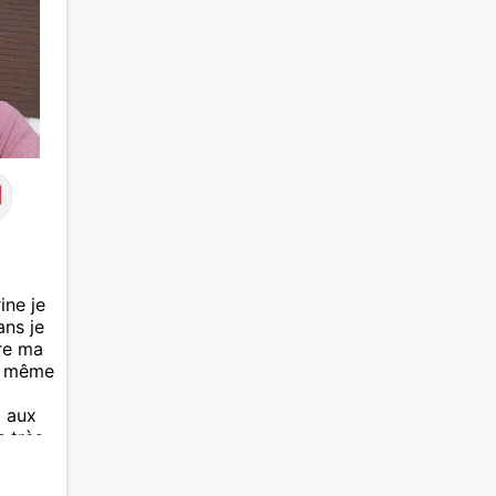
ine je
ans je
re ma
ui même
i aux
s très
e
in