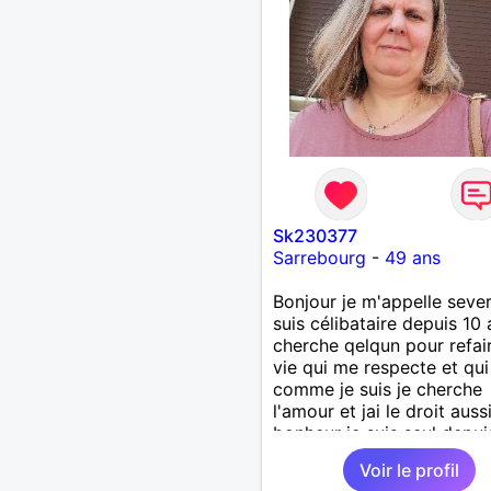
Sk230377
Sarrebourg
-
49 ans
Bonjour je m'appelle sever
suis célibataire depuis 10 
cherche qelqun pour refai
vie qui me respecte et q
comme je suis je cherche
l'amour et jai le droit auss
bonheur je suis seul depui
longtemps avec un homm
Voir le profil
charmant on verra le dest