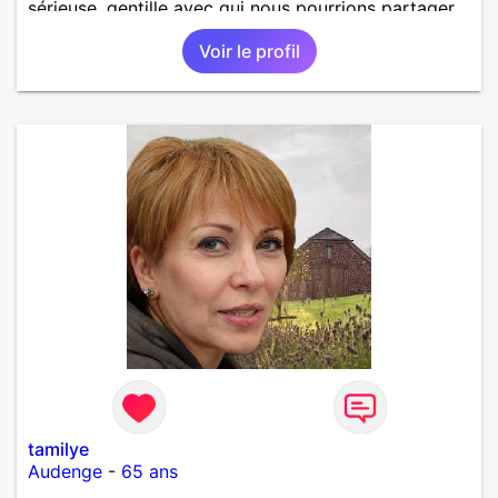
sérieuse, gentille avec qui nous pourrions partager
les mêmes objectifs sur l'avenir, bien sûr avec nos
Voir le profil
différences.
tamilye
Audenge
-
65 ans