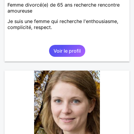
Femme divorcé(e) de 65 ans recherche rencontre
amoureuse
Je suis une femme qui recherche l'enthousiasme,
complicité, respect.
Voir le profil