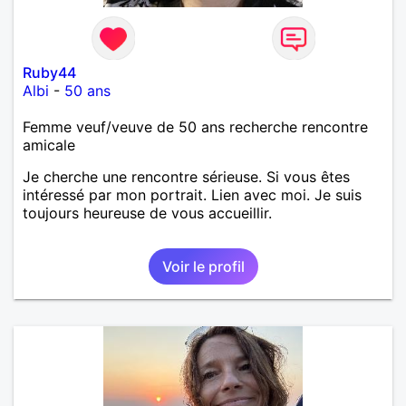
Ruby44
Albi
-
50 ans
Femme veuf/veuve de 50 ans recherche rencontre
amicale
Je cherche une rencontre sérieuse. Si vous êtes
intéressé par mon portrait. Lien avec moi. Je suis
toujours heureuse de vous accueillir.
Voir le profil