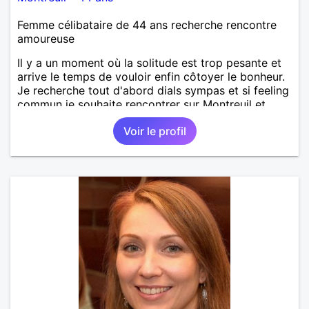
Femme célibataire de 44 ans recherche rencontre
amoureuse
Il y a un moment où la solitude est trop pesante et
arrive le temps de vouloir enfin côtoyer le bonheur.
Je recherche tout d'abord dials sympas et si feeling
commun je souhaite rencontrer sur Montreuil et
secteur alentours, pourquoi pas.
Voir le profil