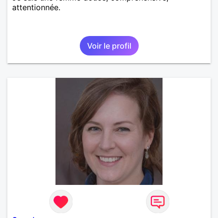
attentionnée.
Voir le profil