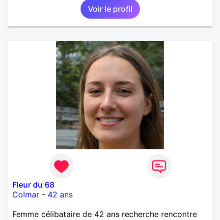
Voir le profil
Fleur du 68
Colmar
-
42 ans
Femme célibataire de 42 ans recherche rencontre