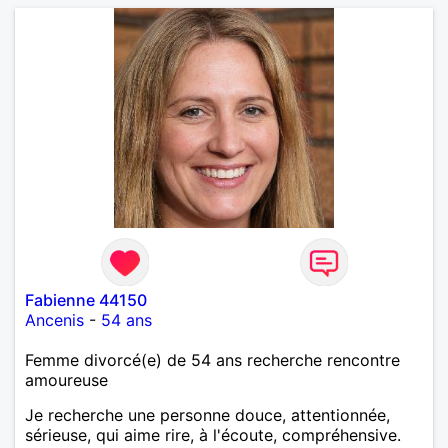
Fabienne 44150
Ancenis
-
54 ans
Femme divorcé(e) de 54 ans recherche rencontre
amoureuse
Je recherche une personne douce, attentionnée,
sérieuse, qui aime rire, à l'écoute, compréhensive.