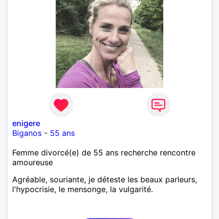
enigere
Biganos
-
55 ans
Femme divorcé(e) de 55 ans recherche rencontre
amoureuse
Agréable, souriante, je déteste les beaux parleurs,
l'hypocrisie, le mensonge, la vulgarité.