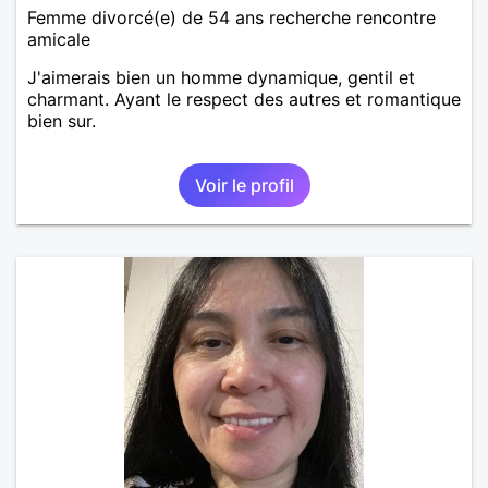
Femme divorcé(e) de 54 ans recherche rencontre
amicale
J'aimerais bien un homme dynamique, gentil et
charmant. Ayant le respect des autres et romantique
bien sur.
Voir le profil