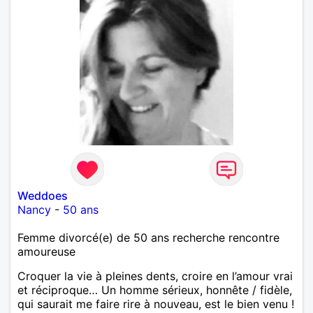
Weddoes
Nancy
-
50 ans
Femme divorcé(e) de 50 ans recherche rencontre
amoureuse
Croquer la vie à pleines dents, croire en l’amour vrai
et réciproque… Un homme sérieux, honnête / fidèle,
qui saurait me faire rire à nouveau, est le bien venu !