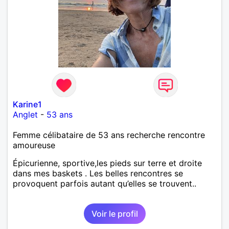
Karine1
Anglet
-
53 ans
Femme célibataire de 53 ans recherche rencontre
amoureuse
Épicurienne, sportive,les pieds sur terre et droite
dans mes baskets . Les belles rencontres se
provoquent parfois autant qu’elles se trouvent..
Voir le profil