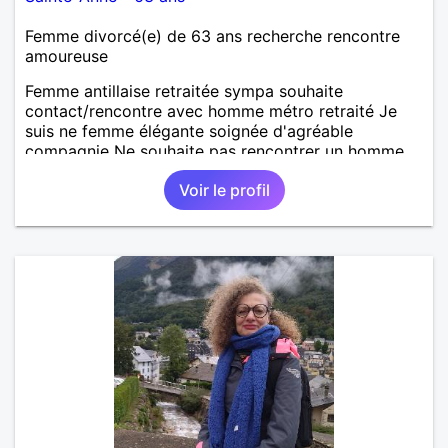
Femme divorcé(e) de 63 ans recherche rencontre
amoureuse
Femme antillaise retraitée sympa souhaite
contact/rencontre avec homme métro retraité Je
suis ne femme élégante soignée d'agréable
compagnie Ne souhaite pas rencontrer un homme
barbu moustachu tatoué - pas trop ventru Ancienne
Voir le profil
sportive, je pratique encore régulièrement la marche
pour le bien être J'aime voyager - les croisières.....