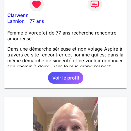
Clarwenn
Lannion
-
77 ans
Femme divorcé(e) de 77 ans recherche rencontre
amoureuse
Dans une démarche sérieuse et non volage Aspire à
travers ce site rencontrer cet homme qui est dans la
même démarche de sincérité et ce vouloir continuer
son chemin à deux. Dans le plus grand respect,
affection. Pour une petite présentation D'un
Voir le profil
caractère spontané ouvert jeune blagueur
affectueux fidèle. Préférant échanger avec la
personne qui est dans la même démarche Pour
aboutir éventuellement à une rencontre en toute
courtoisie. Il n'y a que cette dernière de vraie. Je
vous dis peut-être à bientôt Cordialement Pour
aventures ramasseurs de monnaie, je ne suis pas
des vôtres