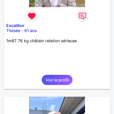
Excalibur
Thésée
-
61 ans
1m87 76 kg châtain relation sérieuse
Voir le profil