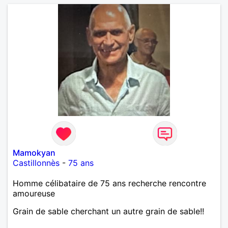
Mamokyan
Castillonnès
-
75 ans
Homme célibataire de 75 ans recherche rencontre
amoureuse
Grain de sable cherchant un autre grain de sable!!