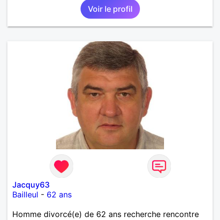
Voir le profil
Jacquy63
Bailleul
-
62 ans
Homme divorcé(e) de 62 ans recherche rencontre