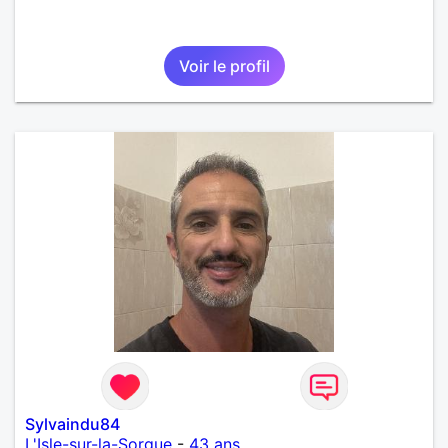
Voir le profil
Sylvaindu84
L'Isle-sur-la-Sorgue
-
43 ans